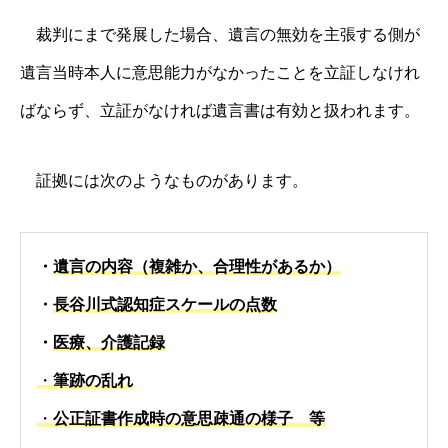
裁判にまで発展した場合、遺言の無効を主張する側が
遺言当時本人に意思能力がなかったことを立証しなけれ
ばならず、立証がなければ遺言書は有効と扱われます。
証拠には次のようなものがあります。
・
遺言の内容（複雑か、合理性があるか）
・
長谷川式認知症スケールの点数
・
医療、介護記録
・
筆跡の乱れ
・
公正証書作成時の意思疎通の様子 等