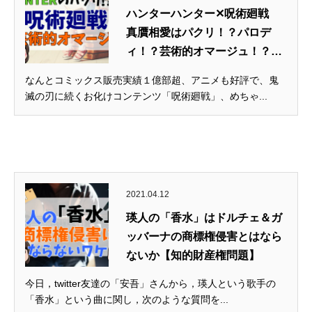
ハンターハンター✕呪術廻戦
真贋相愛はパクリ！？パロデ
ィ！？芸術的オマージュ！？
【著...
なんとコミックス販売実績１億部超、アニメも好評で、鬼
滅の刃に続くお化けコンテンツ「呪術廻戦」、めちゃ...
2021.04.12
瑛人の「香水」はドルチェ＆ガ
ッバーナの商標権侵害とはなら
ないか【知的財産権問題】
今日，twitter友達の「安吾」さんから，瑛人という歌手の
「香水」という曲に関し，次のような質問を...