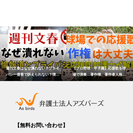
2026.07.02
2026.07.01
週刊文春はなぜ潰れない？プライ
【プロ野球・甲子園】応援歌を球
バシー侵害で訴えられない？情報
場で演奏…著作権、著作者人格権
提供者の責任は？
を侵害しない？
【無料お問い合わせ】