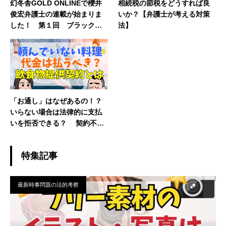
幻冬舎GOLD ONLINEで櫻井
相続税の節税をどうすれば良
俊宏弁護士の連載が始まりま
いか？【弁護士が考える対策
した！ 第１回 ブラック企
法】
業
「お通し」はなぜあるの！？
いらない場合は法律的に支払
いを拒否できる？ 契約不適
合責任【弁護士が解説】
特集記事
最新時事問題の法的考察