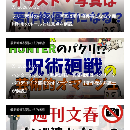
2026.07.22
フリー素材のイラスト・写真は著作権侵害になる？商
用利用のルールと注意点を解説
最新時事問題の法的考察
2026.07.04
ハンターハンター✕呪術廻戦 真贋相愛はパクリ！？
パロディ！？芸術的オマージュ！？【著作権を弁護士
が解説】
最新時事問題の法的考察