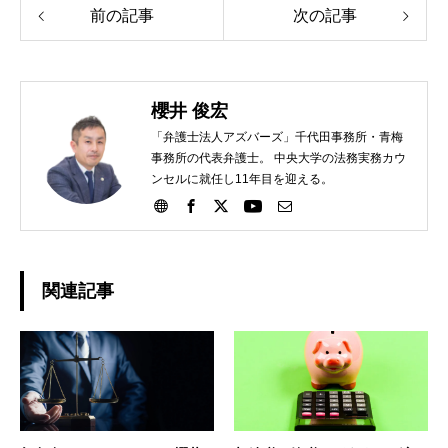
前の記事
次の記事
櫻井 俊宏
「弁護士法人アズバーズ」千代田事務所・青梅
事務所の代表弁護士。 中央大学の法務実務カウ
ンセルに就任し11年目を迎える。
関連記事