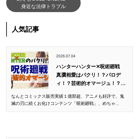
身近な法律トラブル
人気記事
2026.07.04
ハンターハンター✕呪術廻戦
真贋相愛はパクリ！？パロデ
ィ！？芸術的オマージュ！？
【著...
なんとコミックス販売実績１億部超、アニメも好評で、鬼
滅の刃に続くお化けコンテンツ「呪術廻戦」、めちゃ...