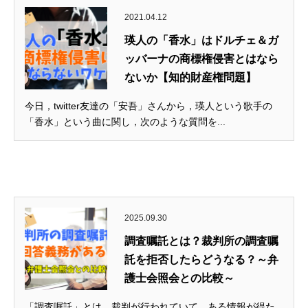
2021.04.12
瑛人の「香水」はドルチェ＆ガ
ッバーナの商標権侵害とはなら
ないか【知的財産権問題】
今日，twitter友達の「安吾」さんから，瑛人という歌手の
「香水」という曲に関し，次のような質問を...
2025.09.30
調査嘱託とは？裁判所の調査嘱
託を拒否したらどうなる？～弁
護士会照会との比較～
「調査嘱託」とは、裁判が行われていて、ある情報が得た