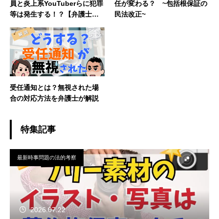
員と炎上系YouTuberらに犯罪
任が変わる？ ~包括根保証の
等は発生する！？【弁護士が
民法改正~
解説】
受任通知とは？無視された場
合の対応方法を弁護士が解説
特集記事
最新時事問題の法的考察
2026.07.22