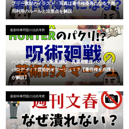
フリー素材のイラスト・写真は著作権侵害になる？商
用利用のルールと注意点を解説
最新時事問題の法的考察
2026.07.04
ハンターハンター✕呪術廻戦 真贋相愛はパクリ！？
パロディ！？芸術的オマージュ！？【著作権を弁護士
が解説】
最新時事問題の法的考察
2026.07.02