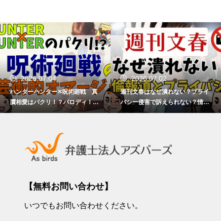
2026.07.04
2026.07.02
ハンターハンター✕呪術廻戦 真
週刊文春はなぜ潰れない？プライ
贋相愛はパクリ！？パロディ！？
バシー侵害で訴えられない？情報
芸術的オマージュ！？【著作権を
提供者の責任は？
弁護士が解説】
【無料お問い合わせ】
いつでもお問い合わせください。