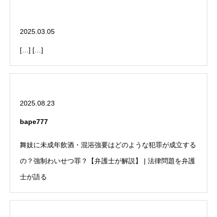
舞妓さんのお風呂入りとは？SNS時代に明かされる芸者遊
びの闇 | DEEP JAPAN QUEST
2025.03.05
[…] […]
bape777
2025.08.23
bape777
舞妓に未成年飲酒・混浴強要はどのような犯罪が成立する
の？強制わいせつ罪？【弁護士が解説】 | 法律問題を弁護
士が語る
online slot777 machine