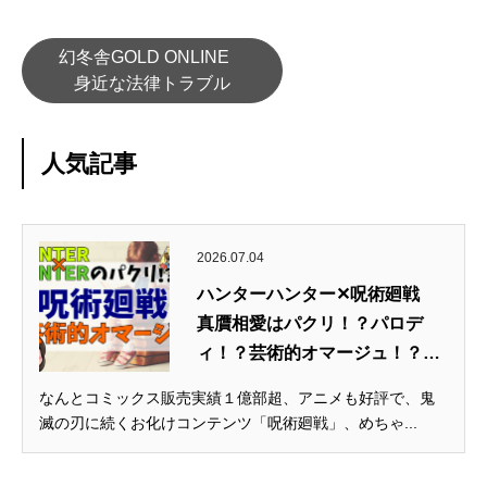
幻冬舎GOLD ONLINE
身近な法律トラブル
人気記事
2026.07.04
ハンターハンター✕呪術廻戦
真贋相愛はパクリ！？パロデ
ィ！？芸術的オマージュ！？
【著...
なんとコミックス販売実績１億部超、アニメも好評で、鬼
滅の刃に続くお化けコンテンツ「呪術廻戦」、めちゃ...