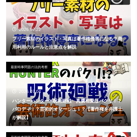
2026.07.22
フリー素材のイラスト・写真は著作権侵害になる？商
用利用のルールと注意点を解説
最新時事問題の法的考察
2026.07.04
ハンターハンター✕呪術廻戦 真贋相愛はパクリ！？
パロディ！？芸術的オマージュ！？【著作権を弁護士
が解説】