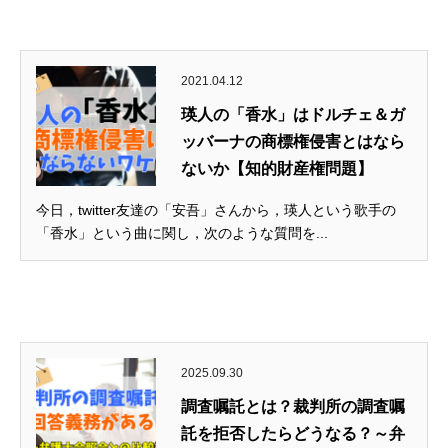
2021.04.12
瑛人の「香水」はドルチェ＆ガ
ッバーナの商標権侵害とはなら
ないか【知的財産権問題】
今日，twitter友達の「安吾」さんから，瑛人という歌手の
「香水」という曲に関し，次のような質問を...
2025.09.30
調査嘱託とは？裁判所の調査嘱
託を拒否したらどうなる？～弁