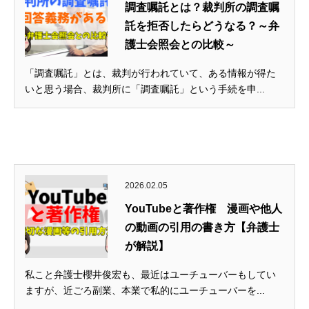
調査嘱託とは？裁判所の調査嘱
託を拒否したらどうなる？～弁
護士会照会との比較～
「調査嘱託」とは、裁判が行われていて、ある情報が得た
いと思う場合、裁判所に「調査嘱託」という手続を申...
2026.02.05
YouTubeと著作権 漫画や他人
の動画の引用の書き方【弁護士
が解説】
私こと弁護士櫻井俊宏も、最近はユーチューバーもしてい
ますが、近ごろ副業、本業で私的にユーチューバーを...