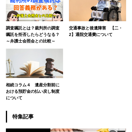
調査嘱託とは？裁判所の調査
交通事故と後遺障害 【二・
嘱託を拒否したらどうなる？
2】通院交通費について
～弁護士会照会との比較～
相続コラム４ 遺産分割前に
おける預貯金の払い戻し制度
について
特集記事