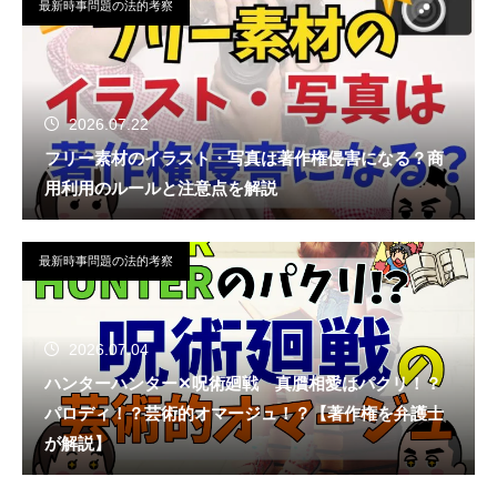
最新時事問題の法的考察
2026.07.22
フリー素材のイラスト・写真は著作権侵害になる？商
用利用のルールと注意点を解説
最新時事問題の法的考察
2026.07.04
ハンターハンター✕呪術廻戦 真贋相愛はパクリ！？
パロディ！？芸術的オマージュ！？【著作権を弁護士
が解説】