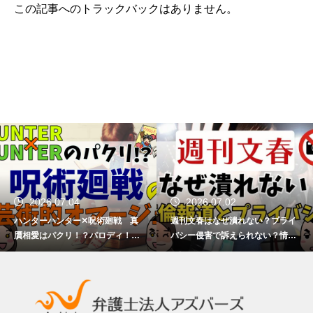
この記事へのトラックバックはありません。
2026.07.04
2026.07.02
ハンターハンター✕呪術廻戦 真
週刊文春はなぜ潰れない？プライ
贋相愛はパクリ！？パロディ！？
バシー侵害で訴えられない？情報
芸術的オマージュ！？【著作権を
提供者の責任は？
弁護士が解説】