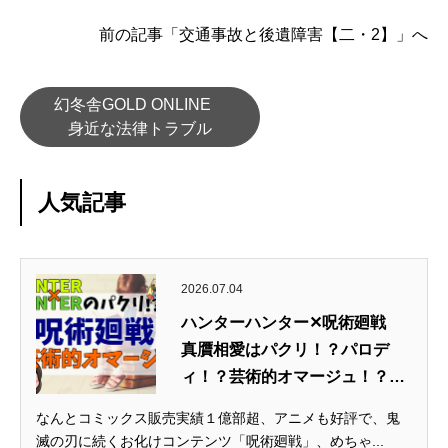
前の記事「交通事故と後遺障害【二・2】」へ
幻冬舎GOLD ONLINE
身近な法律トラブル
人気記事
2026.07.04
ハンターハンター✕呪術廻戦
真贋相愛はパクリ！？パロデ
ィ！？芸術的オマージュ！？
【著...
なんとコミックス販売実績１億部超、アニメも好評で、鬼
滅の刃に続くお化けコンテンツ「呪術廻戦」、めちゃ...