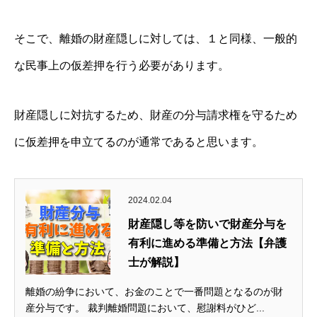
そこで、離婚の財産隠しに対しては、１と同様、一般的
な民事上の仮差押を行う必要があります。
財産隠しに対抗するため、財産の分与請求権を守るため
に仮差押を申立てるのが通常であると思います。
2024.02.04
財産隠し等を防いで財産分与を
有利に進める準備と方法【弁護
士が解説】
離婚の紛争において、お金のことで一番問題となるのが財
産分与です。 裁判離婚問題において、慰謝料がひど...