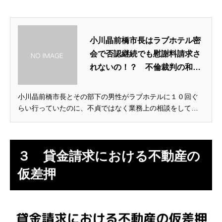
小川晶前橋市長はラブホテル密
会で否認継続でも慰謝料請求さ
れないの！？ 不倫裁判の和解
金額はどれくらい？ | 法律問題
を弁護士が語る
小川晶前橋市長とその部下の男性がラブホテルに１０回ぐ
らい行っていたのに、不貞ではなく業務上の相談をしてい
たと主張している件が話題になっていますね。
３ 貸金請求における不動産の
仮差押