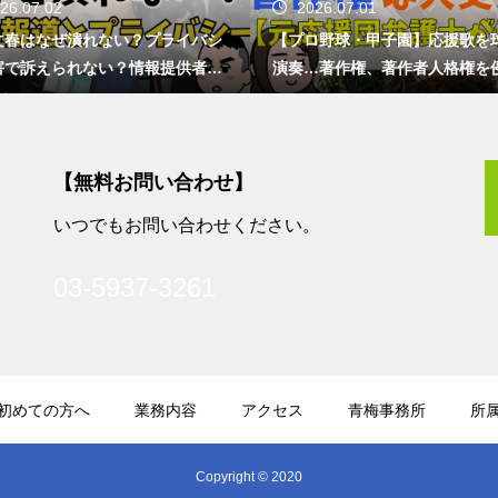
26.07.02
2026.07.01
文春はなぜ潰れない？プライバシ
【プロ野球・甲子園】応援歌を
害で訴えられない？情報提供者の
演奏…著作権、著作者人格権を
は？
ない？
【無料お問い合わせ】
いつでもお問い合わせください。
03-5937-3261
初めての方へ
業務内容
アクセス
青梅事務所
所
Copyright © 2020