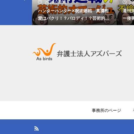
2026.07.04
20
写真は著作権
ハンターハンター✕呪術廻戦 真贋相
週刊
ルールと注意
愛はパクリ！？パロディ！？芸術的オ
ー侵
マージュ！？【著作権を弁護士が解
責任
説】
事務所のページ