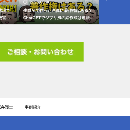
2026.06.30
2026.05.
球場で
生成AIで作った画像に著作権はある？
「管理職は残
侵害し
ChatGPTでジブリ風の絵作成は違法な
い？「管理監
著作権侵害にならない？
属弁護士
事例紹介